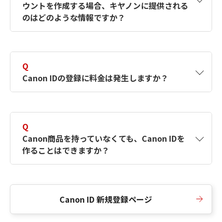
ウントを作成する場合、キヤノンに提供される
何ですか？Canon IDの作成方法は？
をご確認く
のはどのような情報ですか？
ださい。
A
キヤノンはメールアドレスと一部の情報（お客
さまが共有設定しているもの）をお客さまが選
Q
択したサービスから取得します。アカウントを
Canon IDの登録に料金は発生しますか？
簡単に作成できるように、この情報を使用して
Canon IDの登録フォームを入力します。
A
Canon IDの登録には料金は発生しません。
Q
Canon商品を持っていなくても、Canon IDを
作ることはできますか？
A
Canon商品をお持ちでなくても、Canon IDを作
ることができます。
Canon ID 新規登録ページ