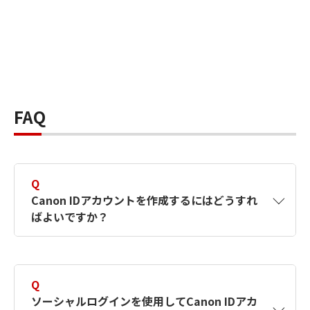
FAQ
Q
Canon IDアカウントを作成するにはどうすれ
ばよいですか？
A
Canon IDアカウントは、氏名、メールアドレス
とパスワードを入力して作成できます。ソーシ
Q
ャルログインを使用して作成することもできま
ソーシャルログインを使用してCanon IDアカ
す。詳しい作成方法は
【カメラ】Canon IDとは