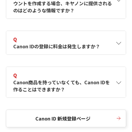
ウントを作成する場合、キヤノンに提供される
何ですか？Canon IDの作成方法は？
をご確認く
のはどのような情報ですか？
ださい。
A
キヤノンはメールアドレスと一部の情報（お客
さまが共有設定しているもの）をお客さまが選
Q
択したサービスから取得します。アカウントを
Canon IDの登録に料金は発生しますか？
簡単に作成できるように、この情報を使用して
Canon IDの登録フォームを入力します。
A
Canon IDの登録には料金は発生しません。
Q
Canon商品を持っていなくても、Canon IDを
作ることはできますか？
A
Canon商品をお持ちでなくても、Canon IDを作
ることができます。
Canon ID 新規登録ページ