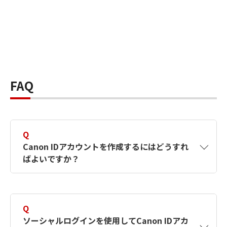
FAQ
Q
Canon IDアカウントを作成するにはどうすれ
ばよいですか？
A
Canon IDアカウントは、氏名、メールアドレス
とパスワードを入力して作成できます。ソーシ
Q
ャルログインを使用して作成することもできま
ソーシャルログインを使用してCanon IDアカ
す。詳しい作成方法は
【カメラ】Canon IDとは