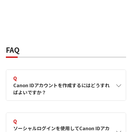
FAQ
Q
Canon IDアカウントを作成するにはどうすれ
ばよいですか？
A
Canon IDアカウントは、氏名、メールアドレス
とパスワードを入力して作成できます。ソーシ
Q
ャルログインを使用して作成することもできま
ソーシャルログインを使用してCanon IDアカ
す。詳しい作成方法は
【カメラ】Canon IDとは