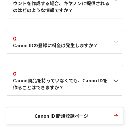
ウントを作成する場合、キヤノンに提供される
何ですか？Canon IDの作成方法は？
をご確認く
のはどのような情報ですか？
ださい。
A
キヤノンはメールアドレスと一部の情報（お客
さまが共有設定しているもの）をお客さまが選
Q
択したサービスから取得します。アカウントを
Canon IDの登録に料金は発生しますか？
簡単に作成できるように、この情報を使用して
Canon IDの登録フォームを入力します。
A
Canon IDの登録には料金は発生しません。
Q
Canon商品を持っていなくても、Canon IDを
作ることはできますか？
A
Canon商品をお持ちでなくても、Canon IDを作
ることができます。
Canon ID 新規登録ページ