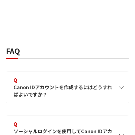
FAQ
Q
Canon IDアカウントを作成するにはどうすれ
ばよいですか？
A
Canon IDアカウントは、氏名、メールアドレス
とパスワードを入力して作成できます。ソーシ
Q
ャルログインを使用して作成することもできま
ソーシャルログインを使用してCanon IDアカ
す。詳しい作成方法は
【カメラ】Canon IDとは