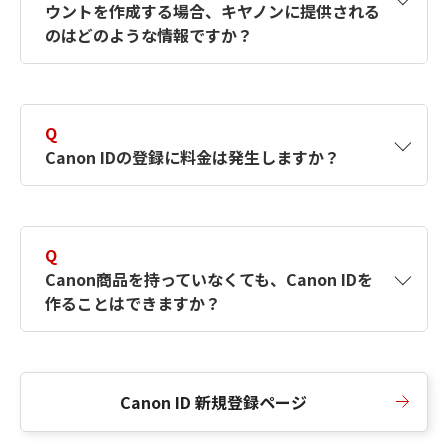
ウントを作成する場合、キヤノンに提供される
何ですか？Canon IDの作成方法は？
をご確認く
のはどのような情報ですか？
ださい。
A
キヤノンはメールアドレスと一部の情報（お客
さまが共有設定しているもの）をお客さまが選
Q
択したサービスから取得します。アカウントを
Canon IDの登録に料金は発生しますか？
簡単に作成できるように、この情報を使用して
Canon IDの登録フォームを入力します。
A
Canon IDの登録には料金は発生しません。
Q
Canon商品を持っていなくても、Canon IDを
作ることはできますか？
A
Canon商品をお持ちでなくても、Canon IDを作
ることができます。
Canon ID 新規登録ページ