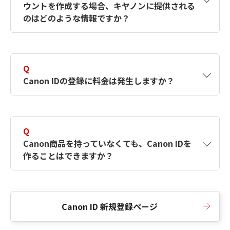
ウントを作成する場合、キヤノンに提供される
何ですか？Canon IDの作成方法は？
をご確認く
のはどのような情報ですか？
ださい。
A
キヤノンはメールアドレスと一部の情報（お客
さまが共有設定しているもの）をお客さまが選
Q
択したサービスから取得します。アカウントを
Canon IDの登録に料金は発生しますか？
簡単に作成できるように、この情報を使用して
Canon IDの登録フォームを入力します。
A
Canon IDの登録には料金は発生しません。
Q
Canon商品を持っていなくても、Canon IDを
作ることはできますか？
A
Canon商品をお持ちでなくても、Canon IDを作
ることができます。
Canon ID 新規登録ページ