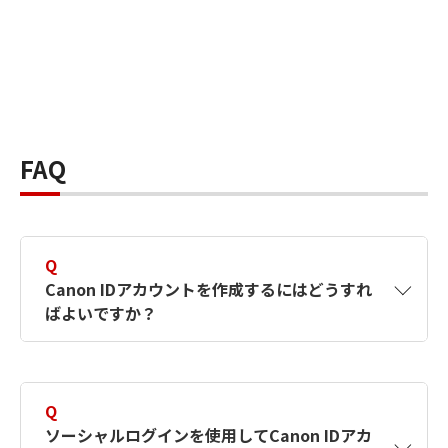
FAQ
Q
Canon IDアカウントを作成するにはどうすれ
ばよいですか？
A
Canon IDアカウントは、氏名、メールアドレス
とパスワードを入力して作成できます。ソーシ
Q
ャルログインを使用して作成することもできま
ソーシャルログインを使用してCanon IDアカ
す。詳しい作成方法は
【カメラ】Canon IDとは