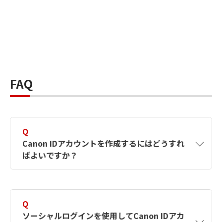
FAQ
Q
Canon IDアカウントを作成するにはどうすれ
ばよいですか？
A
Canon IDアカウントは、氏名、メールアドレス
とパスワードを入力して作成できます。ソーシ
Q
ャルログインを使用して作成することもできま
ソーシャルログインを使用してCanon IDアカ
す。詳しい作成方法は
【カメラ】Canon IDとは