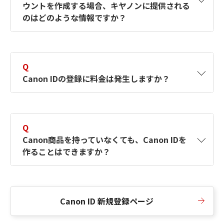
ウントを作成する場合、キヤノンに提供される
何ですか？Canon IDの作成方法は？
をご確認く
のはどのような情報ですか？
ださい。
A
キヤノンはメールアドレスと一部の情報（お客
さまが共有設定しているもの）をお客さまが選
Q
択したサービスから取得します。アカウントを
Canon IDの登録に料金は発生しますか？
簡単に作成できるように、この情報を使用して
Canon IDの登録フォームを入力します。
A
Canon IDの登録には料金は発生しません。
Q
Canon商品を持っていなくても、Canon IDを
作ることはできますか？
A
Canon商品をお持ちでなくても、Canon IDを作
ることができます。
Canon ID 新規登録ページ