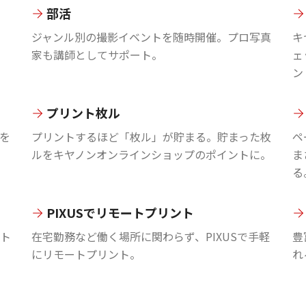
部活
ジャンル別の撮影イベントを随時開催。プロ写真
キ
家も講師としてサポート。
ェ
ン
プリント枚ル
を
プリントするほど「枚ル」が貯まる。貯まった枚
ペ
ルをキヤノンオンラインショップのポイントに。
ま
る
PIXUSでリモートプリント
ント
在宅勤務など働く場所に関わらず、PIXUSで手軽
豊
にリモートプリント。
れ