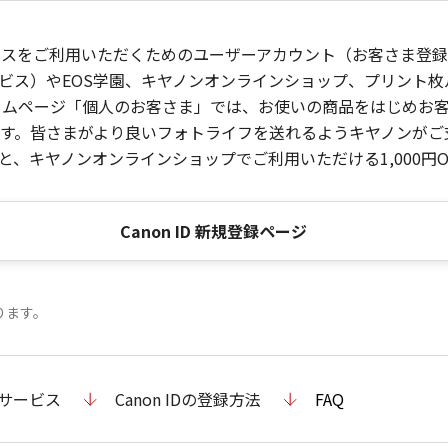
ービスをご利用いただくためのユーザーアカウント（お客さま登録情
ビス）やEOS学園、キヤノンオンラインショップ、プリント
ンホームページ「個人のお客さま」では、お使いの商品をはじめ
。皆さまがより良いフォトライフを送れるようキヤノンがご支援
、キヤノンオンラインショップでご利用いただける1,000円O
Canon ID 新規登録ページ
ります。
のサービス
Canon IDの登録方法
FAQ