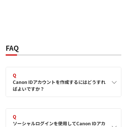
FAQ
Q
Canon IDアカウントを作成するにはどうすれ
ばよいですか？
A
Canon IDアカウントは、氏名、メールアドレス
とパスワードを入力して作成できます。ソーシ
Q
ャルログインを使用して作成することもできま
ソーシャルログインを使用してCanon IDアカ
す。詳しい作成方法は
【カメラ】Canon IDとは