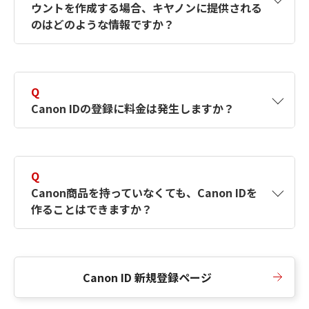
ウントを作成する場合、キヤノンに提供される
何ですか？Canon IDの作成方法は？
をご確認く
のはどのような情報ですか？
ださい。
A
キヤノンはメールアドレスと一部の情報（お客
さまが共有設定しているもの）をお客さまが選
Q
択したサービスから取得します。アカウントを
Canon IDの登録に料金は発生しますか？
簡単に作成できるように、この情報を使用して
Canon IDの登録フォームを入力します。
A
Canon IDの登録には料金は発生しません。
Q
Canon商品を持っていなくても、Canon IDを
作ることはできますか？
A
Canon商品をお持ちでなくても、Canon IDを作
ることができます。
Canon ID 新規登録ページ