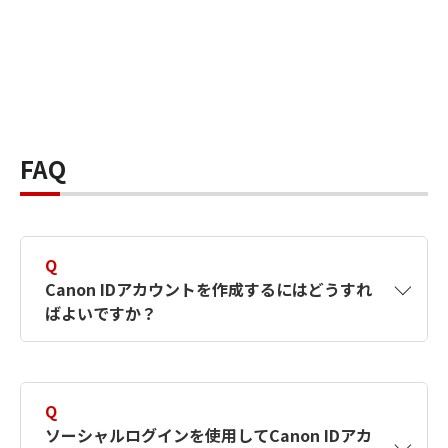
FAQ
Q
Canon IDアカウントを作成するにはどうすれ
ばよいですか？
A
Canon IDアカウントは、氏名、メールアドレス
とパスワードを入力して作成できます。ソーシ
Q
ャルログインを使用して作成することもできま
ソーシャルログインを使用してCanon IDアカ
す。詳しい作成方法は
【カメラ】Canon IDとは