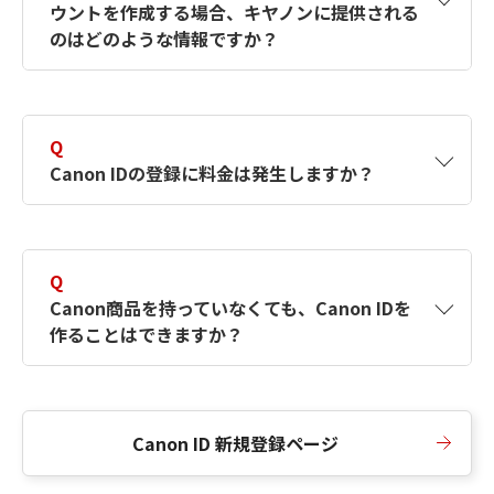
ウントを作成する場合、キヤノンに提供される
何ですか？Canon IDの作成方法は？
をご確認く
のはどのような情報ですか？
ださい。
A
キヤノンはメールアドレスと一部の情報（お客
さまが共有設定しているもの）をお客さまが選
Q
択したサービスから取得します。アカウントを
Canon IDの登録に料金は発生しますか？
簡単に作成できるように、この情報を使用して
Canon IDの登録フォームを入力します。
A
Canon IDの登録には料金は発生しません。
Q
Canon商品を持っていなくても、Canon IDを
作ることはできますか？
A
Canon商品をお持ちでなくても、Canon IDを作
ることができます。
Canon ID 新規登録ページ