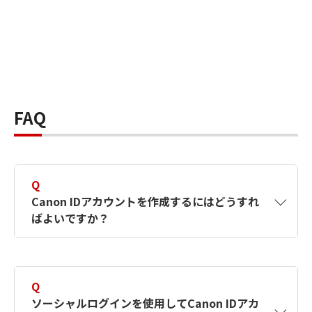
FAQ
Q
Canon IDアカウントを作成するにはどうすれ
ばよいですか？
A
Canon IDアカウントは、氏名、メールアドレス
とパスワードを入力して作成できます。ソーシ
Q
ャルログインを使用して作成することもできま
ソーシャルログインを使用してCanon IDアカ
す。詳しい作成方法は
【カメラ】Canon IDとは