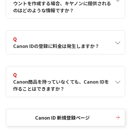
ウントを作成する場合、キヤノンに提供される
何ですか？Canon IDの作成方法は？
をご確認く
のはどのような情報ですか？
ださい。
A
キヤノンはメールアドレスと一部の情報（お客
さまが共有設定しているもの）をお客さまが選
Q
択したサービスから取得します。アカウントを
Canon IDの登録に料金は発生しますか？
簡単に作成できるように、この情報を使用して
Canon IDの登録フォームを入力します。
A
Canon IDの登録には料金は発生しません。
Q
Canon商品を持っていなくても、Canon IDを
作ることはできますか？
A
Canon商品をお持ちでなくても、Canon IDを作
ることができます。
Canon ID 新規登録ページ