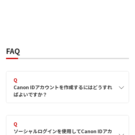
FAQ
Q
Canon IDアカウントを作成するにはどうすれ
ばよいですか？
A
Canon IDアカウントは、氏名、メールアドレス
とパスワードを入力して作成できます。ソーシ
Q
ャルログインを使用して作成することもできま
ソーシャルログインを使用してCanon IDアカ
す。詳しい作成方法は
【カメラ】Canon IDとは