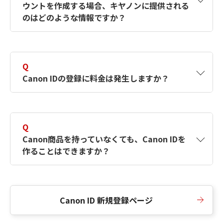
ウントを作成する場合、キヤノンに提供される
何ですか？Canon IDの作成方法は？
をご確認く
のはどのような情報ですか？
ださい。
A
キヤノンはメールアドレスと一部の情報（お客
さまが共有設定しているもの）をお客さまが選
Q
択したサービスから取得します。アカウントを
Canon IDの登録に料金は発生しますか？
簡単に作成できるように、この情報を使用して
Canon IDの登録フォームを入力します。
A
Canon IDの登録には料金は発生しません。
Q
Canon商品を持っていなくても、Canon IDを
作ることはできますか？
A
Canon商品をお持ちでなくても、Canon IDを作
ることができます。
Canon ID 新規登録ページ