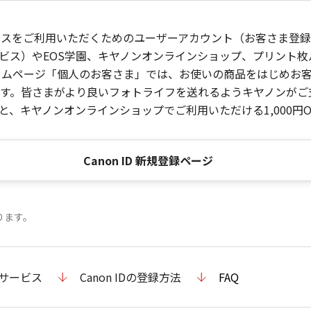
ービスをご利用いただくためのユーザーアカウント（お客さま登録情
ビス）やEOS学園、キヤノンオンラインショップ、プリント
ンホームページ「個人のお客さま」では、お使いの商品をはじめ
。皆さまがより良いフォトライフを送れるようキヤノンがご支援
、キヤノンオンラインショップでご利用いただける1,000円O
Canon ID 新規登録ページ
ります。
のサービス
Canon IDの登録方法
FAQ