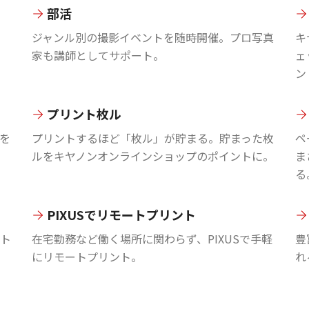
部活
ジャンル別の撮影イベントを随時開催。プロ写真
キ
家も講師としてサポート。
ェ
ン
プリント枚ル
を
プリントするほど「枚ル」が貯まる。貯まった枚
ペ
ルをキヤノンオンラインショップのポイントに。
ま
る
PIXUSでリモートプリント
ント
在宅勤務など働く場所に関わらず、PIXUSで手軽
豊
にリモートプリント。
れ