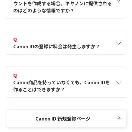
ウントを作成する場合、キヤノンに提供される
何ですか？Canon IDの作成方法は？
をご確認く
のはどのような情報ですか？
ださい。
A
キヤノンはメールアドレスと一部の情報（お客
さまが共有設定しているもの）をお客さまが選
Q
択したサービスから取得します。アカウントを
Canon IDの登録に料金は発生しますか？
簡単に作成できるように、この情報を使用して
Canon IDの登録フォームを入力します。
A
Canon IDの登録には料金は発生しません。
Q
Canon商品を持っていなくても、Canon IDを
作ることはできますか？
A
Canon商品をお持ちでなくても、Canon IDを作
ることができます。
Canon ID 新規登録ページ