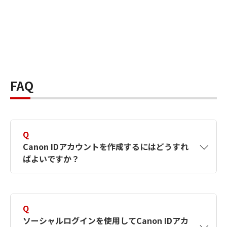
FAQ
Q
Canon IDアカウントを作成するにはどうすれ
ばよいですか？
A
Canon IDアカウントは、氏名、メールアドレス
とパスワードを入力して作成できます。ソーシ
Q
ャルログインを使用して作成することもできま
ソーシャルログインを使用してCanon IDアカ
す。詳しい作成方法は
【カメラ】Canon IDとは