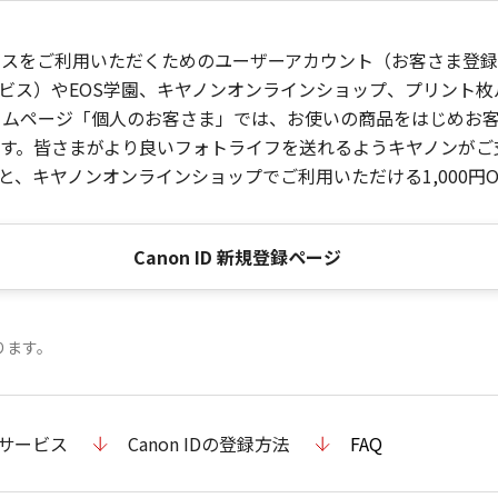
ービスをご利用いただくためのユーザーアカウント（お客さま登録情
ビス）やEOS学園、キヤノンオンラインショップ、プリント
ンホームページ「個人のお客さま」では、お使いの商品をはじめ
。皆さまがより良いフォトライフを送れるようキヤノンがご支援
、キヤノンオンラインショップでご利用いただける1,000円O
Canon ID 新規登録ページ
ります。
のサービス
Canon IDの登録方法
FAQ