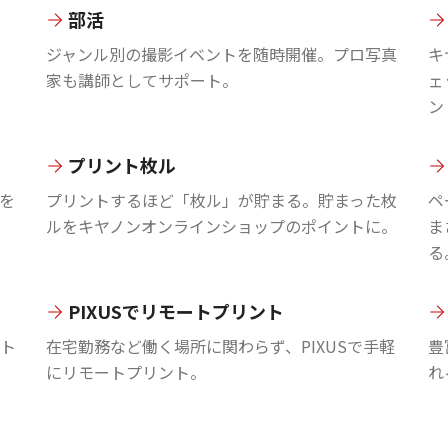
部活
ジャンル別の撮影イベントを随時開催。プロ写真
キ
家も講師としてサポート。
ェ
ン
プリント枚ル
を
プリントするほど「枚ル」が貯まる。貯まった枚
ペ
ルをキヤノンオンラインショップのポイントに。
ま
る
PIXUSでリモートプリント
ント
在宅勤務など働く場所に関わらず、PIXUSで手軽
豊
にリモートプリント。
れ