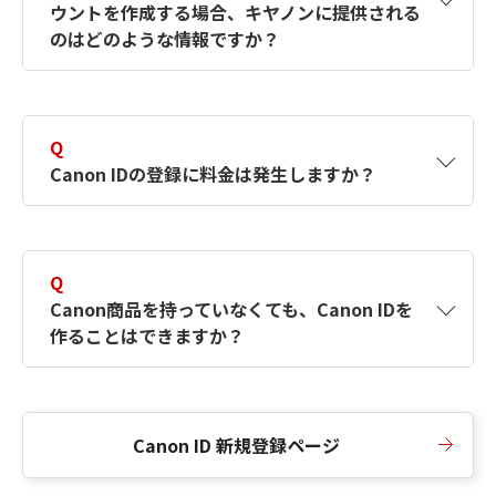
ウントを作成する場合、キヤノンに提供される
何ですか？Canon IDの作成方法は？
をご確認く
のはどのような情報ですか？
ださい。
A
キヤノンはメールアドレスと一部の情報（お客
さまが共有設定しているもの）をお客さまが選
Q
択したサービスから取得します。アカウントを
Canon IDの登録に料金は発生しますか？
簡単に作成できるように、この情報を使用して
Canon IDの登録フォームを入力します。
A
Canon IDの登録には料金は発生しません。
Q
Canon商品を持っていなくても、Canon IDを
作ることはできますか？
A
Canon商品をお持ちでなくても、Canon IDを作
ることができます。
Canon ID 新規登録ページ