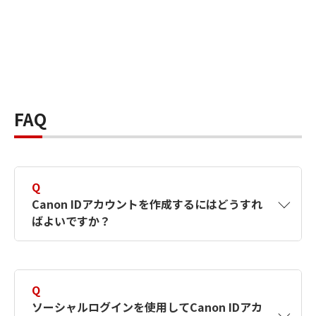
FAQ
Q
Canon IDアカウントを作成するにはどうすれ
ばよいですか？
A
Canon IDアカウントは、氏名、メールアドレス
とパスワードを入力して作成できます。ソーシ
Q
ャルログインを使用して作成することもできま
ソーシャルログインを使用してCanon IDアカ
す。詳しい作成方法は
【カメラ】Canon IDとは