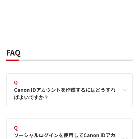
FAQ
Q
Canon IDアカウントを作成するにはどうすれ
ばよいですか？
A
Canon IDアカウントは、氏名、メールアドレス
とパスワードを入力して作成できます。ソーシ
Q
ャルログインを使用して作成することもできま
ソーシャルログインを使用してCanon IDアカ
す。詳しい作成方法は
【カメラ】Canon IDとは