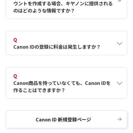
ウントを作成する場合、キヤノンに提供される
何ですか？Canon IDの作成方法は？
をご確認く
のはどのような情報ですか？
ださい。
A
キヤノンはメールアドレスと一部の情報（お客
さまが共有設定しているもの）をお客さまが選
Q
択したサービスから取得します。アカウントを
Canon IDの登録に料金は発生しますか？
簡単に作成できるように、この情報を使用して
Canon IDの登録フォームを入力します。
A
Canon IDの登録には料金は発生しません。
Q
Canon商品を持っていなくても、Canon IDを
作ることはできますか？
A
Canon商品をお持ちでなくても、Canon IDを作
ることができます。
Canon ID 新規登録ページ