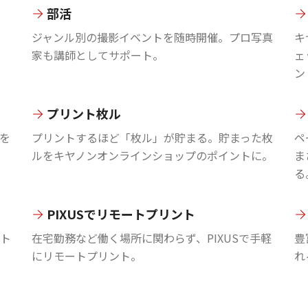
部活
ジャンル別の撮影イベントを随時開催。プロ写真
キ
家も講師としてサポート。
ェ
ン
プリント枚ル
を
プリントするほど「枚ル」が貯まる。貯まった枚
ペ
ルをキヤノンオンラインショップのポイントに。
ま
る
PIXUSでリモートプリント
ント
在宅勤務など働く場所に関わらず、PIXUSで手軽
豊
にリモートプリント。
れ