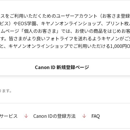
ービスをご利用いただくためのユーザーアカウント（お客さま登録情
ビス）やEOS学園、キヤノンオンラインショップ、プリント
ンホームページ「個人のお客さま」では、お使いの商品をはじめ
。皆さまがより良いフォトライフを送れるようキヤノンがご支援
、キヤノンオンラインショップでご利用いただける1,000円O
Canon ID 新規登録ページ
ります。
のサービス
Canon IDの登録方法
FAQ