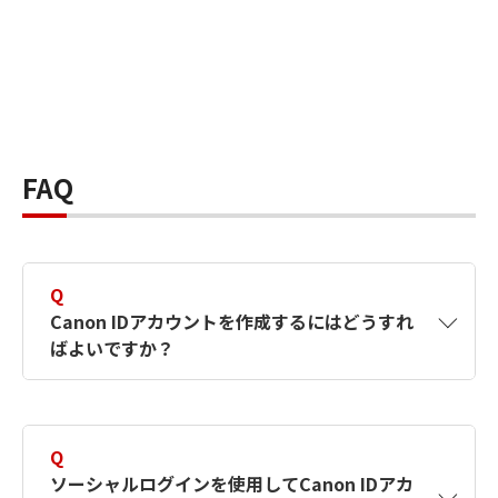
FAQ
Q
Canon IDアカウントを作成するにはどうすれ
ばよいですか？
A
Canon IDアカウントは、氏名、メールアドレス
とパスワードを入力して作成できます。ソーシ
Q
ャルログインを使用して作成することもできま
ソーシャルログインを使用してCanon IDアカ
す。詳しい作成方法は
【カメラ】Canon IDとは