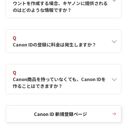
ウントを作成する場合、キヤノンに提供される
何ですか？Canon IDの作成方法は？
をご確認く
のはどのような情報ですか？
ださい。
A
キヤノンはメールアドレスと一部の情報（お客
さまが共有設定しているもの）をお客さまが選
Q
択したサービスから取得します。アカウントを
Canon IDの登録に料金は発生しますか？
簡単に作成できるように、この情報を使用して
Canon IDの登録フォームを入力します。
A
Canon IDの登録には料金は発生しません。
Q
Canon商品を持っていなくても、Canon IDを
作ることはできますか？
A
Canon商品をお持ちでなくても、Canon IDを作
ることができます。
Canon ID 新規登録ページ