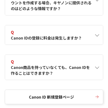
ウントを作成する場合、キヤノンに提供される
何ですか？Canon IDの作成方法は？
をご確認く
のはどのような情報ですか？
ださい。
A
キヤノンはメールアドレスと一部の情報（お客
さまが共有設定しているもの）をお客さまが選
Q
択したサービスから取得します。アカウントを
Canon IDの登録に料金は発生しますか？
簡単に作成できるように、この情報を使用して
Canon IDの登録フォームを入力します。
A
Canon IDの登録には料金は発生しません。
Q
Canon商品を持っていなくても、Canon IDを
作ることはできますか？
A
Canon商品をお持ちでなくても、Canon IDを作
ることができます。
Canon ID 新規登録ページ