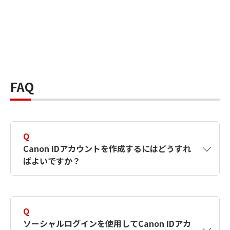
FAQ
Q
Canon IDアカウントを作成するにはどうすれ
ばよいですか？
A
Canon IDアカウントは、氏名、メールアドレス
とパスワードを入力して作成できます。ソーシ
Q
ャルログインを使用して作成することもできま
ソーシャルログインを使用してCanon IDアカ
す。詳しい作成方法は
【カメラ】Canon IDとは