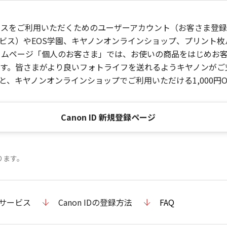
ービスをご利用いただくためのユーザーアカウント（お客さま登録情
ビス）やEOS学園、キヤノンオンラインショップ、プリント
ンホームページ「個人のお客さま」では、お使いの商品をはじめ
。皆さまがより良いフォトライフを送れるようキヤノンがご支援
、キヤノンオンラインショップでご利用いただける1,000円O
Canon ID 新規登録ページ
ります。
のサービス
Canon IDの登録方法
FAQ