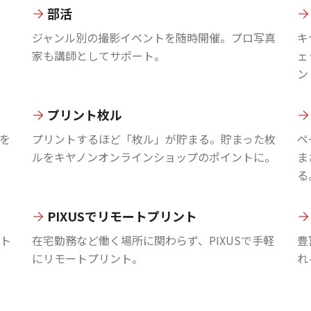
部活
ジャンル別の撮影イベントを随時開催。プロ写真
キ
家も講師としてサポート。
ェ
ン
プリント枚ル
を
プリントするほど「枚ル」が貯まる。貯まった枚
ペ
ルをキヤノンオンラインショップのポイントに。
ま
る
PIXUSでリモートプリント
ント
在宅勤務など働く場所に関わらず、PIXUSで手軽
豊
にリモートプリント。
れ