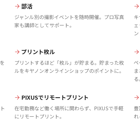
部活
ジャンル別の撮影イベントを随時開催。プロ写真
キ
家も講師としてサポート。
ェ
ン
プリント枚ル
を
プリントするほど「枚ル」が貯まる。貯まった枚
ペ
ルをキヤノンオンラインショップのポイントに。
ま
る
PIXUSでリモートプリント
ント
在宅勤務など働く場所に関わらず、PIXUSで手軽
豊
にリモートプリント。
れ