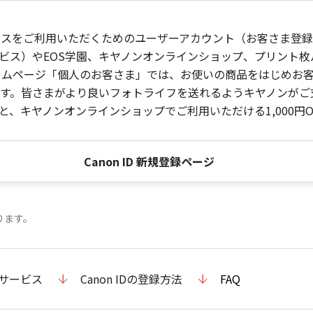
ービスをご利用いただくためのユーザーアカウント（お客さま登録情
ビス）やEOS学園、キヤノンオンラインショップ、プリント
ンホームページ「個人のお客さま」では、お使いの商品をはじめ
。皆さまがより良いフォトライフを送れるようキヤノンがご支援
、キヤノンオンラインショップでご利用いただける1,000円O
Canon ID 新規登録ページ
ります。
のサービス
Canon IDの登録方法
FAQ