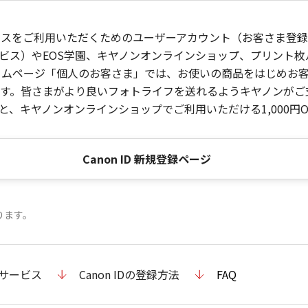
ービスをご利用いただくためのユーザーアカウント（お客さま登録情
ビス）やEOS学園、キヤノンオンラインショップ、プリント
ンホームページ「個人のお客さま」では、お使いの商品をはじめ
。皆さまがより良いフォトライフを送れるようキヤノンがご支援
、キヤノンオンラインショップでご利用いただける1,000円O
Canon ID 新規登録ページ
ります。
のサービス
Canon IDの登録方法
FAQ