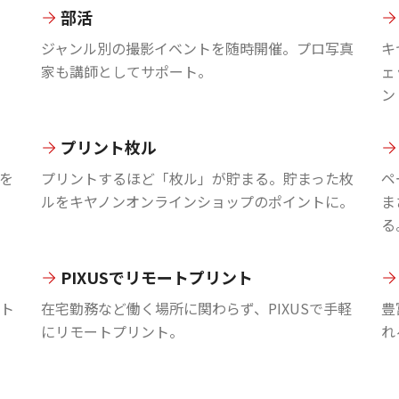
部活
ジャンル別の撮影イベントを随時開催。プロ写真
キ
家も講師としてサポート。
ェ
ン
プリント枚ル
を
プリントするほど「枚ル」が貯まる。貯まった枚
ペ
ルをキヤノンオンラインショップのポイントに。
ま
る
PIXUSでリモートプリント
ント
在宅勤務など働く場所に関わらず、PIXUSで手軽
豊
にリモートプリント。
れ