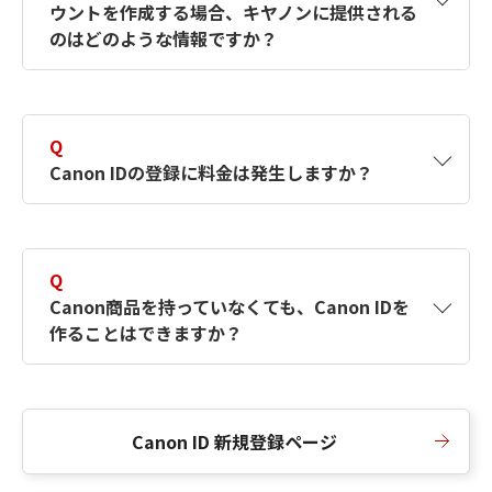
ウントを作成する場合、キヤノンに提供される
何ですか？Canon IDの作成方法は？
をご確認く
のはどのような情報ですか？
ださい。
A
キヤノンはメールアドレスと一部の情報（お客
さまが共有設定しているもの）をお客さまが選
Q
択したサービスから取得します。アカウントを
Canon IDの登録に料金は発生しますか？
簡単に作成できるように、この情報を使用して
Canon IDの登録フォームを入力します。
A
Canon IDの登録には料金は発生しません。
Q
Canon商品を持っていなくても、Canon IDを
作ることはできますか？
A
Canon商品をお持ちでなくても、Canon IDを作
ることができます。
Canon ID 新規登録ページ