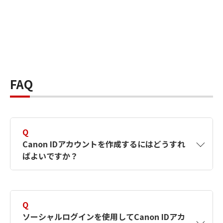
FAQ
Q
Canon IDアカウントを作成するにはどうすれ
ばよいですか？
A
Canon IDアカウントは、氏名、メールアドレス
とパスワードを入力して作成できます。ソーシ
Q
ャルログインを使用して作成することもできま
ソーシャルログインを使用してCanon IDアカ
す。詳しい作成方法は
【カメラ】Canon IDとは