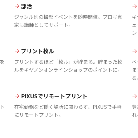
部活
ジャンル別の撮影イベントを随時開催。プロ写真
キ
家も講師としてサポート。
ェ
ン
プリント枚ル
を
プリントするほど「枚ル」が貯まる。貯まった枚
ペ
ルをキヤノンオンラインショップのポイントに。
ま
る
PIXUSでリモートプリント
ント
在宅勤務など働く場所に関わらず、PIXUSで手軽
豊
にリモートプリント。
れ