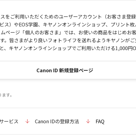
ービスをご利用いただくためのユーザーアカウント（お客さま登録情
ビス）やEOS学園、キヤノンオンラインショップ、プリント
ンホームページ「個人のお客さま」では、お使いの商品をはじめ
。皆さまがより良いフォトライフを送れるようキヤノンがご支援
、キヤノンオンラインショップでご利用いただける1,000円O
Canon ID 新規登録ページ
ります。
のサービス
Canon IDの登録方法
FAQ