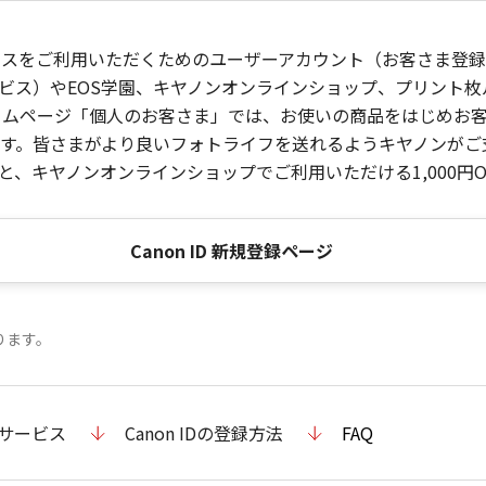
ービスをご利用いただくためのユーザーアカウント（お客さま登録情
ビス）やEOS学園、キヤノンオンラインショップ、プリント
ンホームページ「個人のお客さま」では、お使いの商品をはじめ
。皆さまがより良いフォトライフを送れるようキヤノンがご支援
、キヤノンオンラインショップでご利用いただける1,000円O
Canon ID 新規登録ページ
ります。
のサービス
Canon IDの登録方法
FAQ