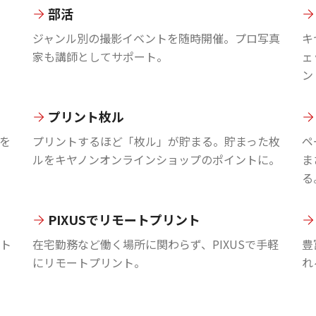
部活
ジャンル別の撮影イベントを随時開催。プロ写真
キ
家も講師としてサポート。
ェ
ン
プリント枚ル
を
プリントするほど「枚ル」が貯まる。貯まった枚
ペ
ルをキヤノンオンラインショップのポイントに。
ま
る
PIXUSでリモートプリント
ント
在宅勤務など働く場所に関わらず、PIXUSで手軽
豊
にリモートプリント。
れ