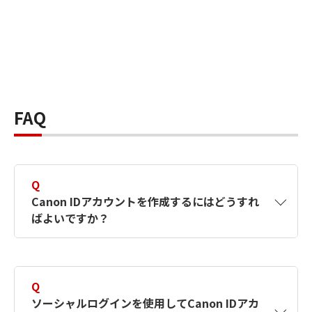
FAQ
Q
Canon IDアカウントを作成するにはどうすれ
ばよいですか？
A
Canon IDアカウントは、氏名、メールアドレス
とパスワードを入力して作成できます。ソーシ
Q
ャルログインを使用して作成することもできま
ソーシャルログインを使用してCanon IDアカ
す。詳しい作成方法は
【カメラ】Canon IDとは