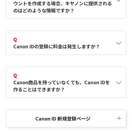
ウントを作成する場合、キヤノンに提供される
何ですか？Canon IDの作成方法は？
をご確認く
のはどのような情報ですか？
ださい。
A
キヤノンはメールアドレスと一部の情報（お客
さまが共有設定しているもの）をお客さまが選
Q
択したサービスから取得します。アカウントを
Canon IDの登録に料金は発生しますか？
簡単に作成できるように、この情報を使用して
Canon IDの登録フォームを入力します。
A
Canon IDの登録には料金は発生しません。
Q
Canon商品を持っていなくても、Canon IDを
作ることはできますか？
A
Canon商品をお持ちでなくても、Canon IDを作
ることができます。
Canon ID 新規登録ページ