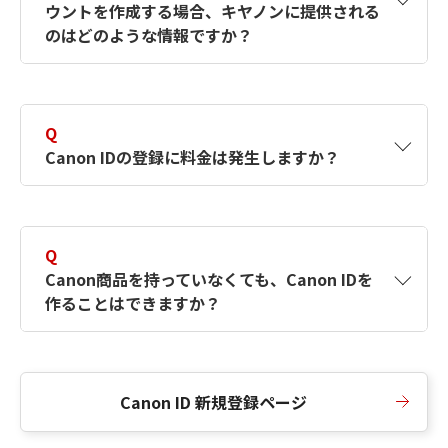
ウントを作成する場合、キヤノンに提供される
何ですか？Canon IDの作成方法は？
をご確認く
のはどのような情報ですか？
ださい。
A
キヤノンはメールアドレスと一部の情報（お客
さまが共有設定しているもの）をお客さまが選
Q
択したサービスから取得します。アカウントを
Canon IDの登録に料金は発生しますか？
簡単に作成できるように、この情報を使用して
Canon IDの登録フォームを入力します。
A
Canon IDの登録には料金は発生しません。
Q
Canon商品を持っていなくても、Canon IDを
作ることはできますか？
A
Canon商品をお持ちでなくても、Canon IDを作
ることができます。
Canon ID 新規登録ページ