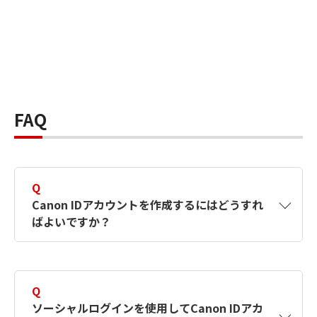
FAQ
Q
Canon IDアカウントを作成するにはどうすれ
ばよいですか？
A
Canon IDアカウントは、氏名、メールアドレス
とパスワードを入力して作成できます。ソーシ
Q
ャルログインを使用して作成することもできま
ソーシャルログインを使用してCanon IDアカ
す。詳しい作成方法は
【カメラ】Canon IDとは