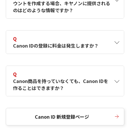
ウントを作成する場合、キヤノンに提供される
何ですか？Canon IDの作成方法は？
をご確認く
のはどのような情報ですか？
ださい。
A
キヤノンはメールアドレスと一部の情報（お客
さまが共有設定しているもの）をお客さまが選
Q
択したサービスから取得します。アカウントを
Canon IDの登録に料金は発生しますか？
簡単に作成できるように、この情報を使用して
Canon IDの登録フォームを入力します。
A
Canon IDの登録には料金は発生しません。
Q
Canon商品を持っていなくても、Canon IDを
作ることはできますか？
A
Canon商品をお持ちでなくても、Canon IDを作
ることができます。
Canon ID 新規登録ページ