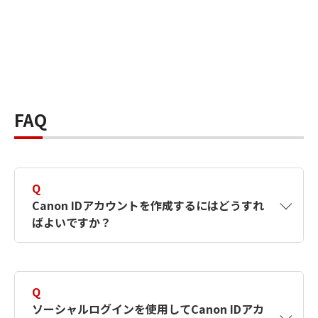
FAQ
Q
Canon IDアカウントを作成するにはどうすれ
ばよいですか？
A
Canon IDアカウントは、氏名、メールアドレス
とパスワードを入力して作成できます。ソーシ
Q
ャルログインを使用して作成することもできま
ソーシャルログインを使用してCanon IDアカ
す。詳しい作成方法は
【カメラ】Canon IDとは