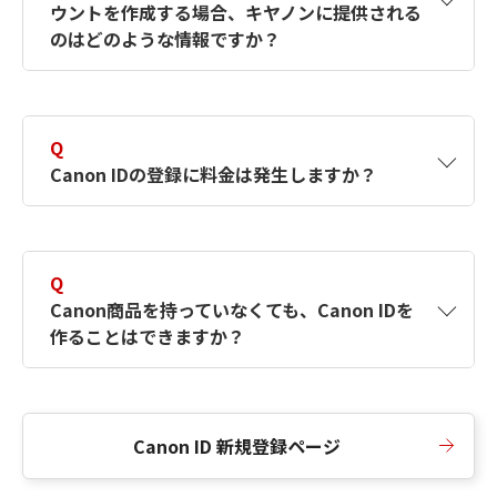
ウントを作成する場合、キヤノンに提供される
何ですか？Canon IDの作成方法は？
をご確認く
のはどのような情報ですか？
ださい。
A
キヤノンはメールアドレスと一部の情報（お客
さまが共有設定しているもの）をお客さまが選
Q
択したサービスから取得します。アカウントを
Canon IDの登録に料金は発生しますか？
簡単に作成できるように、この情報を使用して
Canon IDの登録フォームを入力します。
A
Canon IDの登録には料金は発生しません。
Q
Canon商品を持っていなくても、Canon IDを
作ることはできますか？
A
Canon商品をお持ちでなくても、Canon IDを作
ることができます。
Canon ID 新規登録ページ