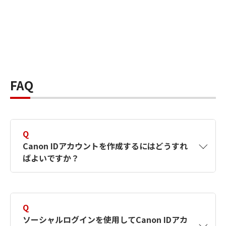
FAQ
Q
Canon IDアカウントを作成するにはどうすれ
ばよいですか？
A
Canon IDアカウントは、氏名、メールアドレス
とパスワードを入力して作成できます。ソーシ
Q
ャルログインを使用して作成することもできま
ソーシャルログインを使用してCanon IDアカ
す。詳しい作成方法は
【カメラ】Canon IDとは