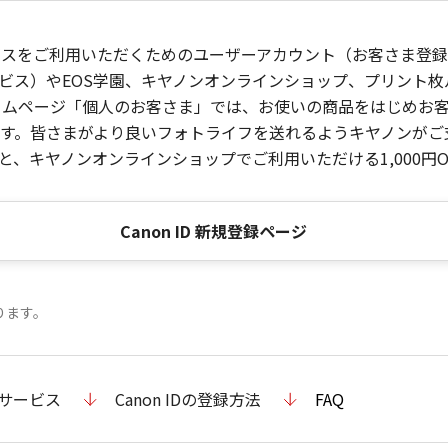
ービスをご利用いただくためのユーザーアカウント（お客さま登録情
ビス）やEOS学園、キヤノンオンラインショップ、プリント
ンホームページ「個人のお客さま」では、お使いの商品をはじめ
。皆さまがより良いフォトライフを送れるようキヤノンがご支援
、キヤノンオンラインショップでご利用いただける1,000円O
Canon ID 新規登録ページ
ります。
のサービス
Canon IDの登録方法
FAQ