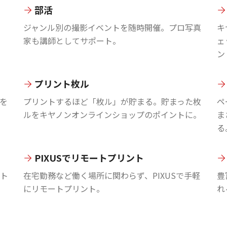
部活
ジャンル別の撮影イベントを随時開催。プロ写真
キ
家も講師としてサポート。
ェ
ン
プリント枚ル
を
プリントするほど「枚ル」が貯まる。貯まった枚
ペ
ルをキヤノンオンラインショップのポイントに。
ま
る
PIXUSでリモートプリント
ント
在宅勤務など働く場所に関わらず、PIXUSで手軽
豊
にリモートプリント。
れ