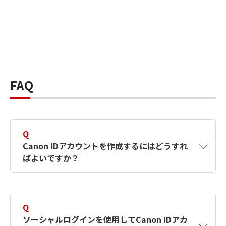
FAQ
Q
Canon IDアカウントを作成するにはどうすれ
ばよいですか？
A
Canon IDアカウントは、氏名、メールアドレス
とパスワードを入力して作成できます。ソーシ
Q
ャルログインを使用して作成することもできま
ソーシャルログインを使用してCanon IDアカ
す。詳しい作成方法は
【カメラ】Canon IDとは