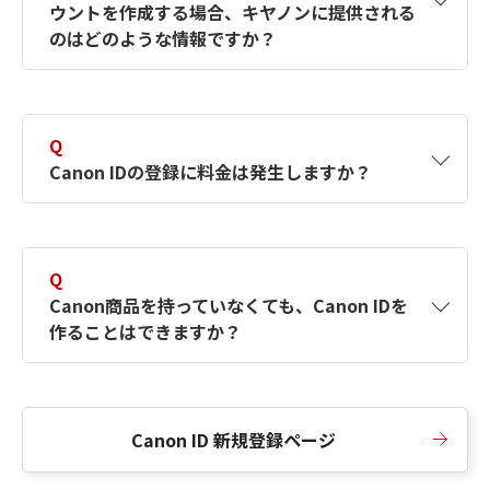
ウントを作成する場合、キヤノンに提供される
何ですか？Canon IDの作成方法は？
をご確認く
のはどのような情報ですか？
ださい。
A
キヤノンはメールアドレスと一部の情報（お客
さまが共有設定しているもの）をお客さまが選
Q
択したサービスから取得します。アカウントを
Canon IDの登録に料金は発生しますか？
簡単に作成できるように、この情報を使用して
Canon IDの登録フォームを入力します。
A
Canon IDの登録には料金は発生しません。
Q
Canon商品を持っていなくても、Canon IDを
作ることはできますか？
A
Canon商品をお持ちでなくても、Canon IDを作
ることができます。
Canon ID 新規登録ページ