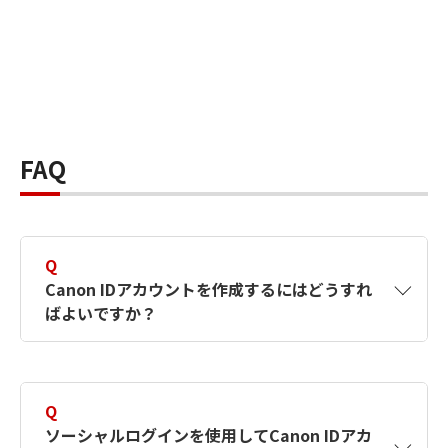
FAQ
Q
Canon IDアカウントを作成するにはどうすれ
ばよいですか？
A
Canon IDアカウントは、氏名、メールアドレス
とパスワードを入力して作成できます。ソーシ
Q
ャルログインを使用して作成することもできま
ソーシャルログインを使用してCanon IDアカ
す。詳しい作成方法は
【カメラ】Canon IDとは