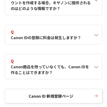
ウントを作成する場合、キヤノンに提供される
何ですか？Canon IDの作成方法は？
をご確認く
のはどのような情報ですか？
ださい。
A
キヤノンはメールアドレスと一部の情報（お客
さまが共有設定しているもの）をお客さまが選
Q
択したサービスから取得します。アカウントを
Canon IDの登録に料金は発生しますか？
簡単に作成できるように、この情報を使用して
Canon IDの登録フォームを入力します。
A
Canon IDの登録には料金は発生しません。
Q
Canon商品を持っていなくても、Canon IDを
作ることはできますか？
A
Canon商品をお持ちでなくても、Canon IDを作
ることができます。
Canon ID 新規登録ページ