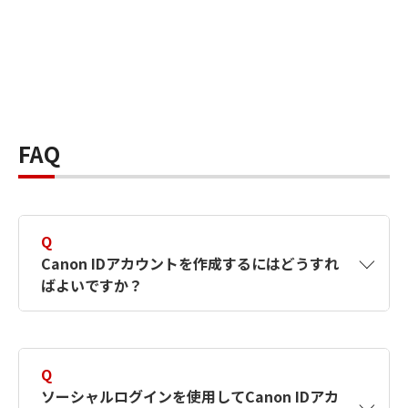
FAQ
Q
Canon IDアカウントを作成するにはどうすれ
ばよいですか？
A
Canon IDアカウントは、氏名、メールアドレス
とパスワードを入力して作成できます。ソーシ
Q
ャルログインを使用して作成することもできま
ソーシャルログインを使用してCanon IDアカ
す。詳しい作成方法は
【カメラ】Canon IDとは