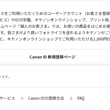
ービスをご利用いただくためのユーザーアカウント（お客さま登録情
ビス）やEOS学園、キヤノンオンラインショップ、プリント
ンホームページ「個人のお客さま」では、お使いの商品をはじめ
。皆さまがより良いフォトライフを送れるようキヤノンがご支援
、キヤノンオンラインショップでご利用いただける1,000円O
Canon ID 新規登録ページ
ります。
のサービス
Canon IDの登録方法
FAQ