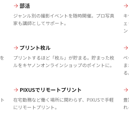
部活
ジャンル別の撮影イベントを随時開催。プロ写真
キ
家も講師としてサポート。
ェ
ン
プリント枚ル
を
プリントするほど「枚ル」が貯まる。貯まった枚
ペ
ルをキヤノンオンラインショップのポイントに。
ま
る
PIXUSでリモートプリント
ント
在宅勤務など働く場所に関わらず、PIXUSで手軽
豊
にリモートプリント。
れ