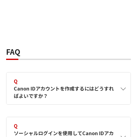
FAQ
Q
Canon IDアカウントを作成するにはどうすれ
ばよいですか？
A
Canon IDアカウントは、氏名、メールアドレス
とパスワードを入力して作成できます。ソーシ
Q
ャルログインを使用して作成することもできま
ソーシャルログインを使用してCanon IDアカ
す。詳しい作成方法は
【カメラ】Canon IDとは