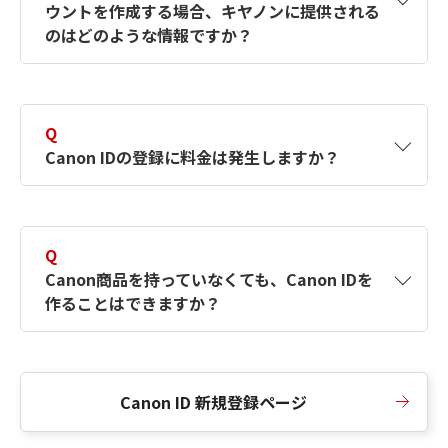
ウントを作成する場合、キヤノンに提供される
何ですか？Canon IDの作成方法は？
をご確認く
のはどのような情報ですか？
ださい。
A
キヤノンはメールアドレスと一部の情報（お客
さまが共有設定しているもの）をお客さまが選
Q
択したサービスから取得します。アカウントを
Canon IDの登録に料金は発生しますか？
簡単に作成できるように、この情報を使用して
Canon IDの登録フォームを入力します。
A
Canon IDの登録には料金は発生しません。
Q
Canon商品を持っていなくても、Canon IDを
作ることはできますか？
A
Canon商品をお持ちでなくても、Canon IDを作
ることができます。
Canon ID 新規登録ページ