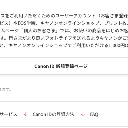
ービスをご利用いただくためのユーザーアカウント（お客さま登録情
ビス）やEOS学園、キヤノンオンラインショップ、プリント
ンホームページ「個人のお客さま」では、お使いの商品をはじめ
。皆さまがより良いフォトライフを送れるようキヤノンがご支援
、キヤノンオンラインショップでご利用いただける1,000円O
Canon ID 新規登録ページ
ります。
のサービス
Canon IDの登録方法
FAQ