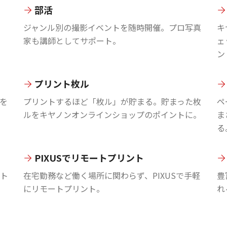
部活
ジャンル別の撮影イベントを随時開催。プロ写真
キ
家も講師としてサポート。
ェ
ン
プリント枚ル
を
プリントするほど「枚ル」が貯まる。貯まった枚
ペ
ルをキヤノンオンラインショップのポイントに。
ま
る
PIXUSでリモートプリント
ント
在宅勤務など働く場所に関わらず、PIXUSで手軽
豊
にリモートプリント。
れ