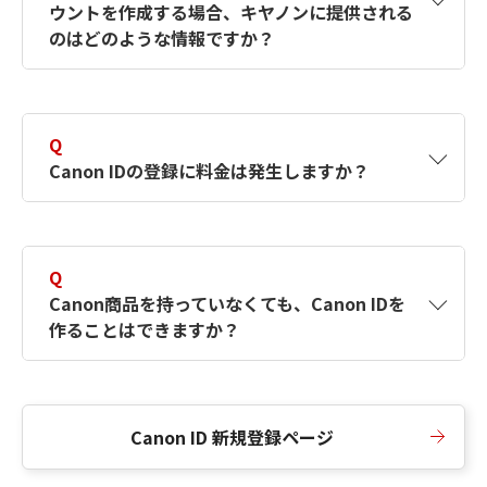
ウントを作成する場合、キヤノンに提供される
何ですか？Canon IDの作成方法は？
をご確認く
のはどのような情報ですか？
ださい。
A
キヤノンはメールアドレスと一部の情報（お客
さまが共有設定しているもの）をお客さまが選
Q
択したサービスから取得します。アカウントを
Canon IDの登録に料金は発生しますか？
簡単に作成できるように、この情報を使用して
Canon IDの登録フォームを入力します。
A
Canon IDの登録には料金は発生しません。
Q
Canon商品を持っていなくても、Canon IDを
作ることはできますか？
A
Canon商品をお持ちでなくても、Canon IDを作
ることができます。
Canon ID 新規登録ページ