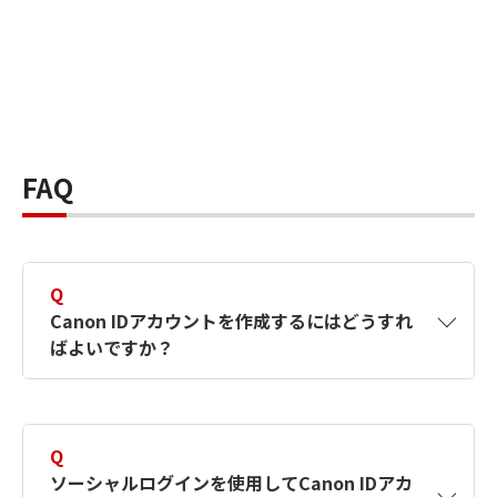
FAQ
Q
Canon IDアカウントを作成するにはどうすれ
ばよいですか？
A
Canon IDアカウントは、氏名、メールアドレス
とパスワードを入力して作成できます。ソーシ
Q
ャルログインを使用して作成することもできま
ソーシャルログインを使用してCanon IDアカ
す。詳しい作成方法は
【カメラ】Canon IDとは