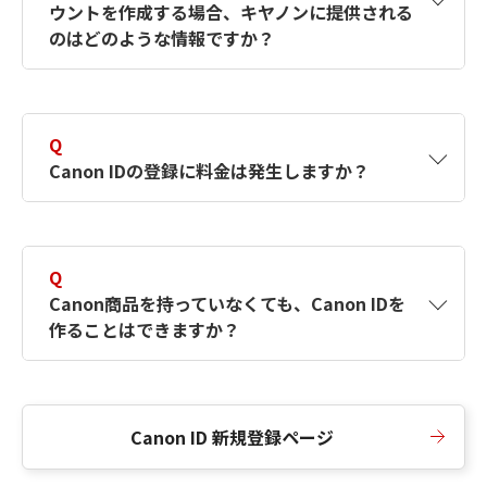
ウントを作成する場合、キヤノンに提供される
何ですか？Canon IDの作成方法は？
をご確認く
のはどのような情報ですか？
ださい。
A
キヤノンはメールアドレスと一部の情報（お客
さまが共有設定しているもの）をお客さまが選
Q
択したサービスから取得します。アカウントを
Canon IDの登録に料金は発生しますか？
簡単に作成できるように、この情報を使用して
Canon IDの登録フォームを入力します。
A
Canon IDの登録には料金は発生しません。
Q
Canon商品を持っていなくても、Canon IDを
作ることはできますか？
A
Canon商品をお持ちでなくても、Canon IDを作
ることができます。
Canon ID 新規登録ページ