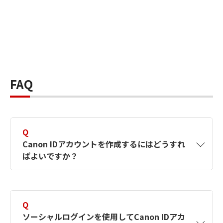
FAQ
Q
Canon IDアカウントを作成するにはどうすれ
ばよいですか？
A
Canon IDアカウントは、氏名、メールアドレス
とパスワードを入力して作成できます。ソーシ
Q
ャルログインを使用して作成することもできま
ソーシャルログインを使用してCanon IDアカ
す。詳しい作成方法は
【カメラ】Canon IDとは