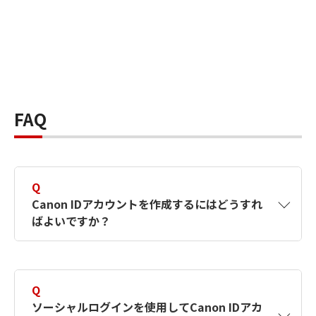
FAQ
Q
Canon IDアカウントを作成するにはどうすれ
ばよいですか？
A
Canon IDアカウントは、氏名、メールアドレス
とパスワードを入力して作成できます。ソーシ
Q
ャルログインを使用して作成することもできま
ソーシャルログインを使用してCanon IDアカ
す。詳しい作成方法は
【カメラ】Canon IDとは