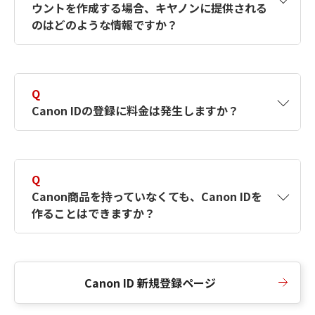
ウントを作成する場合、キヤノンに提供される
何ですか？Canon IDの作成方法は？
をご確認く
のはどのような情報ですか？
ださい。
A
キヤノンはメールアドレスと一部の情報（お客
さまが共有設定しているもの）をお客さまが選
Q
択したサービスから取得します。アカウントを
Canon IDの登録に料金は発生しますか？
簡単に作成できるように、この情報を使用して
Canon IDの登録フォームを入力します。
A
Canon IDの登録には料金は発生しません。
Q
Canon商品を持っていなくても、Canon IDを
作ることはできますか？
A
Canon商品をお持ちでなくても、Canon IDを作
ることができます。
Canon ID 新規登録ページ