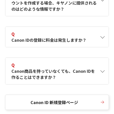
ウントを作成する場合、キヤノンに提供される
何ですか？Canon IDの作成方法は？
をご確認く
のはどのような情報ですか？
ださい。
A
キヤノンはメールアドレスと一部の情報（お客
さまが共有設定しているもの）をお客さまが選
Q
択したサービスから取得します。アカウントを
Canon IDの登録に料金は発生しますか？
簡単に作成できるように、この情報を使用して
Canon IDの登録フォームを入力します。
A
Canon IDの登録には料金は発生しません。
Q
Canon商品を持っていなくても、Canon IDを
作ることはできますか？
A
Canon商品をお持ちでなくても、Canon IDを作
ることができます。
Canon ID 新規登録ページ