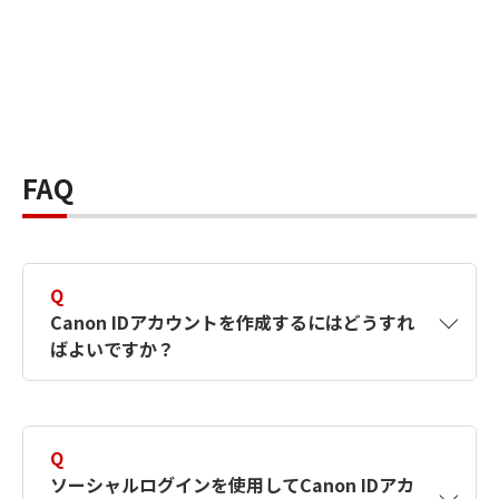
FAQ
Q
Canon IDアカウントを作成するにはどうすれ
ばよいですか？
A
Canon IDアカウントは、氏名、メールアドレス
とパスワードを入力して作成できます。ソーシ
Q
ャルログインを使用して作成することもできま
ソーシャルログインを使用してCanon IDアカ
す。詳しい作成方法は
【カメラ】Canon IDとは