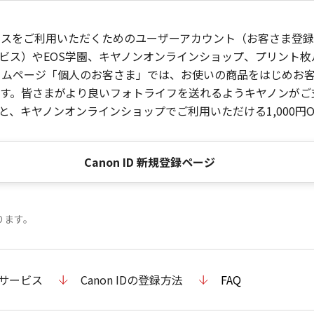
ービスをご利用いただくためのユーザーアカウント（お客さま登録情
ビス）やEOS学園、キヤノンオンラインショップ、プリント
ンホームページ「個人のお客さま」では、お使いの商品をはじめ
。皆さまがより良いフォトライフを送れるようキヤノンがご支援
、キヤノンオンラインショップでご利用いただける1,000円O
Canon ID 新規登録ページ
ります。
のサービス
Canon IDの登録方法
FAQ