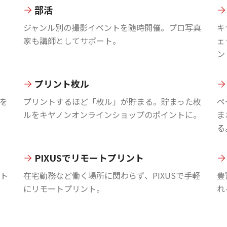
部活
ジャンル別の撮影イベントを随時開催。プロ写真
キ
家も講師としてサポート。
ェ
ン
プリント枚ル
を
プリントするほど「枚ル」が貯まる。貯まった枚
ペ
ルをキヤノンオンラインショップのポイントに。
ま
る
PIXUSでリモートプリント
ント
在宅勤務など働く場所に関わらず、PIXUSで手軽
豊
にリモートプリント。
れ