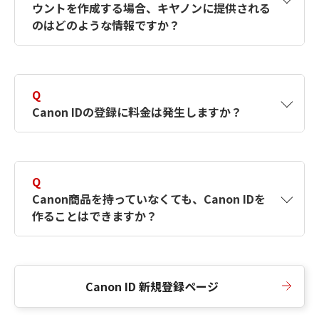
ウントを作成する場合、キヤノンに提供される
何ですか？Canon IDの作成方法は？
をご確認く
のはどのような情報ですか？
ださい。
A
キヤノンはメールアドレスと一部の情報（お客
さまが共有設定しているもの）をお客さまが選
Q
択したサービスから取得します。アカウントを
Canon IDの登録に料金は発生しますか？
簡単に作成できるように、この情報を使用して
Canon IDの登録フォームを入力します。
A
Canon IDの登録には料金は発生しません。
Q
Canon商品を持っていなくても、Canon IDを
作ることはできますか？
A
Canon商品をお持ちでなくても、Canon IDを作
ることができます。
Canon ID 新規登録ページ