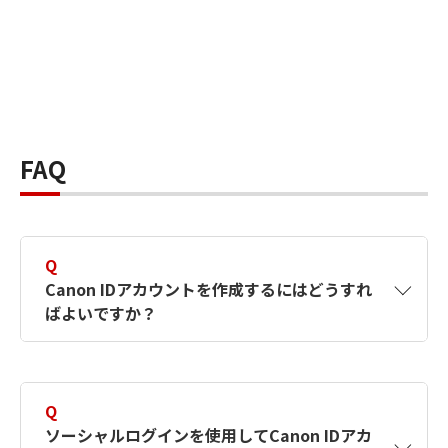
FAQ
Q
Canon IDアカウントを作成するにはどうすれ
ばよいですか？
A
Canon IDアカウントは、氏名、メールアドレス
とパスワードを入力して作成できます。ソーシ
Q
ャルログインを使用して作成することもできま
ソーシャルログインを使用してCanon IDアカ
す。詳しい作成方法は
【カメラ】Canon IDとは