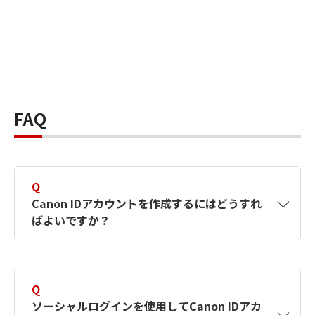
FAQ
Q
Canon IDアカウントを作成するにはどうすれ
ばよいですか？
A
Canon IDアカウントは、氏名、メールアドレス
とパスワードを入力して作成できます。ソーシ
Q
ャルログインを使用して作成することもできま
ソーシャルログインを使用してCanon IDアカ
す。詳しい作成方法は
【カメラ】Canon IDとは