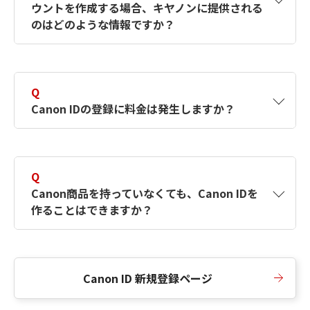
ウントを作成する場合、キヤノンに提供される
何ですか？Canon IDの作成方法は？
をご確認く
のはどのような情報ですか？
ださい。
A
キヤノンはメールアドレスと一部の情報（お客
さまが共有設定しているもの）をお客さまが選
Q
択したサービスから取得します。アカウントを
Canon IDの登録に料金は発生しますか？
簡単に作成できるように、この情報を使用して
Canon IDの登録フォームを入力します。
A
Canon IDの登録には料金は発生しません。
Q
Canon商品を持っていなくても、Canon IDを
作ることはできますか？
A
Canon商品をお持ちでなくても、Canon IDを作
ることができます。
Canon ID 新規登録ページ