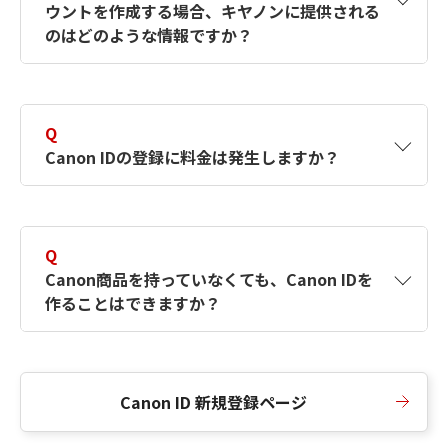
ウントを作成する場合、キヤノンに提供される
何ですか？Canon IDの作成方法は？
をご確認く
のはどのような情報ですか？
ださい。
A
キヤノンはメールアドレスと一部の情報（お客
さまが共有設定しているもの）をお客さまが選
Q
択したサービスから取得します。アカウントを
Canon IDの登録に料金は発生しますか？
簡単に作成できるように、この情報を使用して
Canon IDの登録フォームを入力します。
A
Canon IDの登録には料金は発生しません。
Q
Canon商品を持っていなくても、Canon IDを
作ることはできますか？
A
Canon商品をお持ちでなくても、Canon IDを作
ることができます。
Canon ID 新規登録ページ