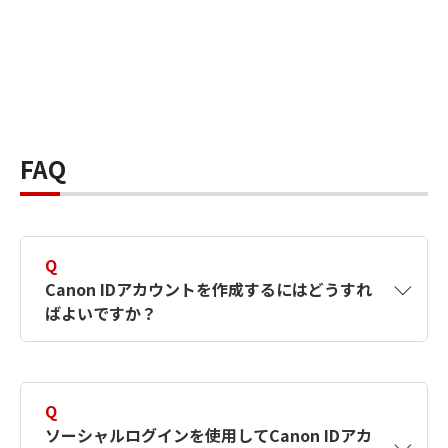
FAQ
Q
Canon IDアカウントを作成するにはどうすれ
ばよいですか？
A
Canon IDアカウントは、氏名、メールアドレス
とパスワードを入力して作成できます。ソーシ
Q
ャルログインを使用して作成することもできま
ソーシャルログインを使用してCanon IDアカ
す。詳しい作成方法は
【カメラ】Canon IDとは