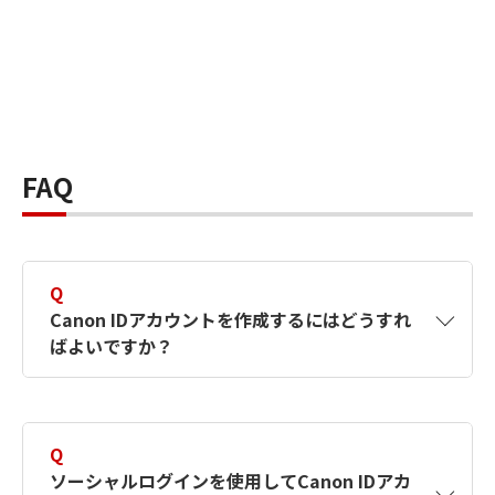
FAQ
Q
Canon IDアカウントを作成するにはどうすれ
ばよいですか？
A
Canon IDアカウントは、氏名、メールアドレス
とパスワードを入力して作成できます。ソーシ
Q
ャルログインを使用して作成することもできま
ソーシャルログインを使用してCanon IDアカ
す。詳しい作成方法は
【カメラ】Canon IDとは