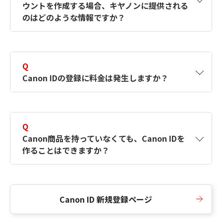
ウントを作成する場合、キヤノンに提供される
何ですか？Canon IDの作成方法は？
をご確認く
のはどのような情報ですか？
ださい。
A
キヤノンはメールアドレスと一部の情報（お客
さまが共有設定しているもの）をお客さまが選
Q
択したサービスから取得します。アカウントを
Canon IDの登録に料金は発生しますか？
簡単に作成できるように、この情報を使用して
Canon IDの登録フォームを入力します。
A
Canon IDの登録には料金は発生しません。
Q
Canon商品を持っていなくても、Canon IDを
作ることはできますか？
A
Canon商品をお持ちでなくても、Canon IDを作
ることができます。
Canon ID 新規登録ページ