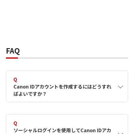
FAQ
Q
Canon IDアカウントを作成するにはどうすれ
ばよいですか？
A
Canon IDアカウントは、氏名、メールアドレス
とパスワードを入力して作成できます。ソーシ
Q
ャルログインを使用して作成することもできま
ソーシャルログインを使用してCanon IDアカ
す。詳しい作成方法は
【カメラ】Canon IDとは