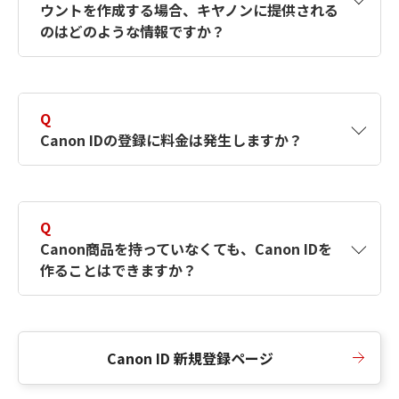
ウントを作成する場合、キヤノンに提供される
何ですか？Canon IDの作成方法は？
をご確認く
のはどのような情報ですか？
ださい。
A
キヤノンはメールアドレスと一部の情報（お客
さまが共有設定しているもの）をお客さまが選
Q
択したサービスから取得します。アカウントを
Canon IDの登録に料金は発生しますか？
簡単に作成できるように、この情報を使用して
Canon IDの登録フォームを入力します。
A
Canon IDの登録には料金は発生しません。
Q
Canon商品を持っていなくても、Canon IDを
作ることはできますか？
A
Canon商品をお持ちでなくても、Canon IDを作
ることができます。
Canon ID 新規登録ページ