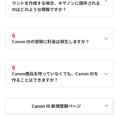
ウントを作成する場合、キヤノンに提供される
何ですか？Canon IDの作成方法は？
をご確認く
のはどのような情報ですか？
ださい。
A
キヤノンはメールアドレスと一部の情報（お客
さまが共有設定しているもの）をお客さまが選
Q
択したサービスから取得します。アカウントを
Canon IDの登録に料金は発生しますか？
簡単に作成できるように、この情報を使用して
Canon IDの登録フォームを入力します。
A
Canon IDの登録には料金は発生しません。
Q
Canon商品を持っていなくても、Canon IDを
作ることはできますか？
A
Canon商品をお持ちでなくても、Canon IDを作
ることができます。
Canon ID 新規登録ページ