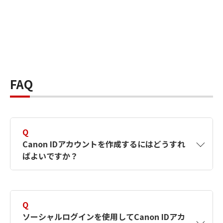
FAQ
Q
Canon IDアカウントを作成するにはどうすれ
ばよいですか？
A
Canon IDアカウントは、氏名、メールアドレス
とパスワードを入力して作成できます。ソーシ
Q
ャルログインを使用して作成することもできま
ソーシャルログインを使用してCanon IDアカ
す。詳しい作成方法は
【カメラ】Canon IDとは