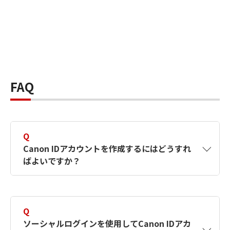
FAQ
Q
Canon IDアカウントを作成するにはどうすれ
ばよいですか？
A
Canon IDアカウントは、氏名、メールアドレス
とパスワードを入力して作成できます。ソーシ
Q
ャルログインを使用して作成することもできま
ソーシャルログインを使用してCanon IDアカ
す。詳しい作成方法は
【カメラ】Canon IDとは