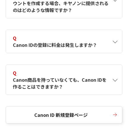
ウントを作成する場合、キヤノンに提供される
何ですか？Canon IDの作成方法は？
をご確認く
のはどのような情報ですか？
ださい。
A
キヤノンはメールアドレスと一部の情報（お客
さまが共有設定しているもの）をお客さまが選
Q
択したサービスから取得します。アカウントを
Canon IDの登録に料金は発生しますか？
簡単に作成できるように、この情報を使用して
Canon IDの登録フォームを入力します。
A
Canon IDの登録には料金は発生しません。
Q
Canon商品を持っていなくても、Canon IDを
作ることはできますか？
A
Canon商品をお持ちでなくても、Canon IDを作
ることができます。
Canon ID 新規登録ページ