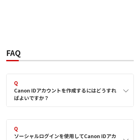
FAQ
Q
Canon IDアカウントを作成するにはどうすれ
ばよいですか？
A
Canon IDアカウントは、氏名、メールアドレス
とパスワードを入力して作成できます。ソーシ
Q
ャルログインを使用して作成することもできま
ソーシャルログインを使用してCanon IDアカ
す。詳しい作成方法は
【カメラ】Canon IDとは