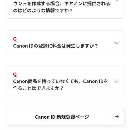
ウントを作成する場合、キヤノンに提供される
何ですか？Canon IDの作成方法は？
をご確認く
のはどのような情報ですか？
ださい。
A
キヤノンはメールアドレスと一部の情報（お客
さまが共有設定しているもの）をお客さまが選
Q
択したサービスから取得します。アカウントを
Canon IDの登録に料金は発生しますか？
簡単に作成できるように、この情報を使用して
Canon IDの登録フォームを入力します。
A
Canon IDの登録には料金は発生しません。
Q
Canon商品を持っていなくても、Canon IDを
作ることはできますか？
A
Canon商品をお持ちでなくても、Canon IDを作
ることができます。
Canon ID 新規登録ページ