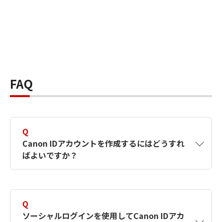
FAQ
Q
Canon IDアカウントを作成するにはどうすれ
ばよいですか？
A
Canon IDアカウントは、氏名、メールアドレス
とパスワードを入力して作成できます。ソーシ
Q
ャルログインを使用して作成することもできま
ソーシャルログインを使用してCanon IDアカ
す。詳しい作成方法は
【カメラ】Canon IDとは