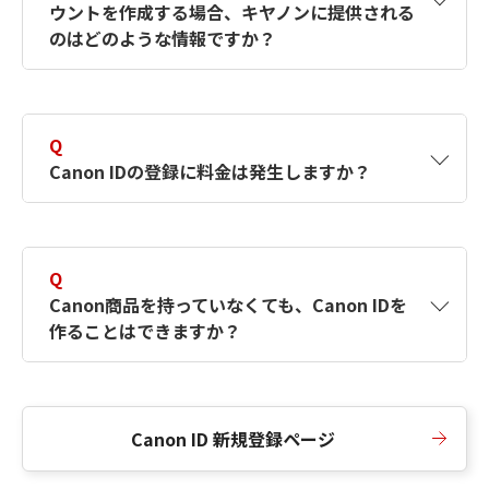
ウントを作成する場合、キヤノンに提供される
何ですか？Canon IDの作成方法は？
をご確認く
のはどのような情報ですか？
ださい。
A
キヤノンはメールアドレスと一部の情報（お客
さまが共有設定しているもの）をお客さまが選
Q
択したサービスから取得します。アカウントを
Canon IDの登録に料金は発生しますか？
簡単に作成できるように、この情報を使用して
Canon IDの登録フォームを入力します。
A
Canon IDの登録には料金は発生しません。
Q
Canon商品を持っていなくても、Canon IDを
作ることはできますか？
A
Canon商品をお持ちでなくても、Canon IDを作
ることができます。
Canon ID 新規登録ページ